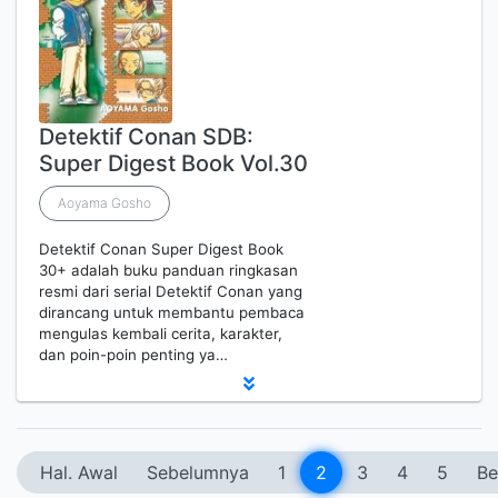
Detektif Conan SDB:
Super Digest Book Vol.30
Aoyama Gosho
Detektif Conan Super Digest Book
30+ adalah buku panduan ringkasan
resmi dari serial Detektif Conan yang
dirancang untuk membantu pembaca
mengulas kembali cerita, karakter,
dan poin-poin penting ya…
Hal. Awal
Sebelumnya
1
2
3
4
5
Be