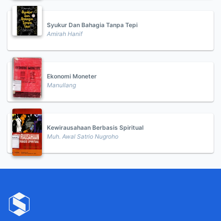
Syukur Dan Bahagia Tanpa Tepi
Amirah Hanif
Ekonomi Moneter
Manullang
Kewirausahaan Berbasis Spiritual
Muh. Awal Satrio Nugroho