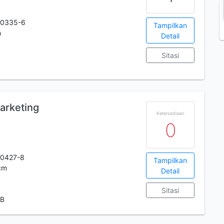
-0335-6
Tampilkan
m
Detail
Sitasi
arketing
Ketersediaan
0
-0427-8
Tampilkan
cm
Detail
Sitasi
 B