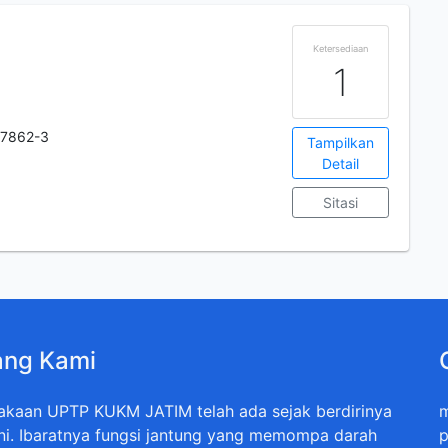
Ketersediaan
1
-7862-3
Tampilkan
Detail
Sitasi
ang Kami
akaan UPTP KUKM JATIM telah ada sejak berdirinya
m
ini. Ibaratnya fungsi jantung yang memompa darah
p