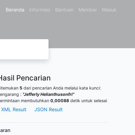
Beranda
Informasi
Bantuan
Member
Masuk
Hasil Pencarian
itemukan
5
dari pencarian Anda melalui kata kunci:
engarang :
"Jefferly Helianthusonfri"
ermintaan membutuhkan
0,00088
detik untuk selesai
XML Result
JSON Result
aran