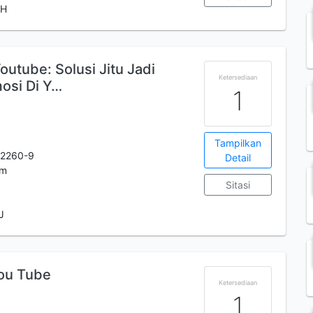
 H
outube: Solusi Jitu Jadi
Ketersediaan
osi Di Y…
1
Tampilkan
-2260-9
Detail
cm
Sitasi
J
You Tube
Ketersediaan
1