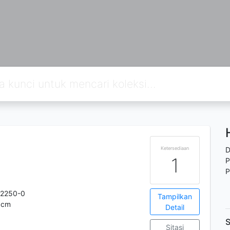
Ketersediaan
D
1
P
P
-2250-0
Tampilkan
21cm
Detail
S
Sitasi