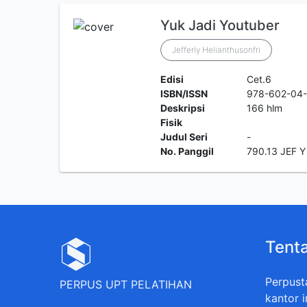
Yuk Jadi Youtuber
Jefferly Helianthusonfri
Edisi
Cet.6
ISBN/ISSN
978-602-04
Deskripsi
166 hlm
Fisik
Judul Seri
-
No. Panggil
790.13 JEF Y
Tent
Perpust
PERPUS UPT PELATIHAN
kantor 