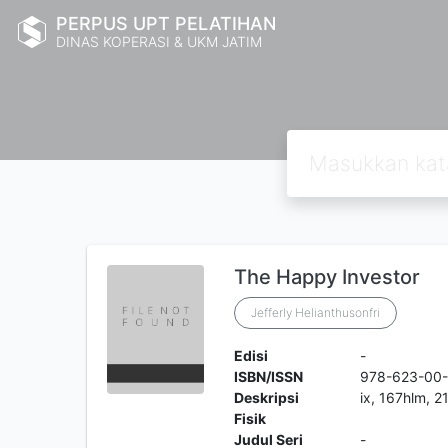
PERPUS UPT PELATIHAN
DINAS KOPERASI & UKM JATIM
The Happy Investor
Jefferly Helianthusonfri
Edisi
-
ISBN/ISSN
978-623-00
Deskripsi
ix, 167hlm, 
Fisik
Judul Seri
-