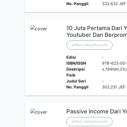
No. Panggil
332.632 JEF
10 Juta Pertama Dari Y
Youtuber Dan Berprom
Jefferly Helianthusonfri
Edisi
-
ISBN/ISSN
978-623-00
Deskripsi
x,194hlm,21
Fisik
Judul Seri
-
No. Panggil
302.231 JEF 
Passive Income Dari 
Jefferly Helianthusonfri