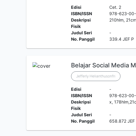
Edisi
Cet. 2
ISBN/ISSN
978-623-00
Deskripsi
210hlm, 21c
Fisik
Judul Seri
-
No. Panggil
339.4 JEF P
Belajar Social Media M
Jefferly Helianthusonfri
Edisi
-
ISBN/ISSN
978-623-00
Deskripsi
x, 178hlm,21
Fisik
Judul Seri
-
No. Panggil
658.872 JEF